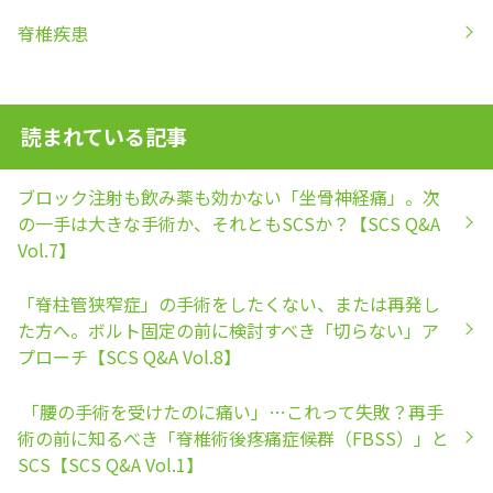
脊椎疾患
読まれている記事
ブロック注射も飲み薬も効かない「坐骨神経痛」。次
の一手は大きな手術か、それともSCSか？【SCS Q&A
Vol.7】
「脊柱管狭窄症」の手術をしたくない、または再発し
た方へ。ボルト固定の前に検討すべき「切らない」ア
プローチ【SCS Q&A Vol.8】
「腰の手術を受けたのに痛い」…これって失敗？再手
術の前に知るべき「脊椎術後疼痛症候群（FBSS）」と
SCS【SCS Q&A Vol.1】