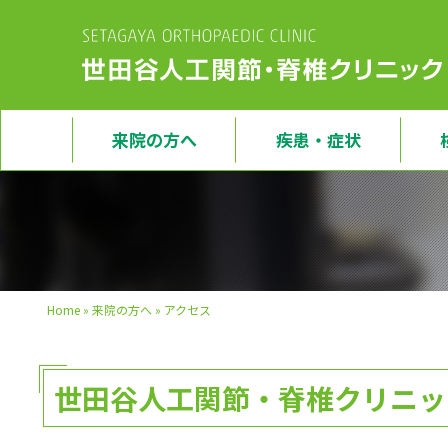
来院の方へ
疾患・症状
Home
»
来院の方へ
»
アクセス
世田谷人工関節・脊椎クリニッ