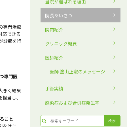
当院が選ばれる理由
院長あいさつ
の専門治療
院内紹介
対応できる
が診療を行
クリニック概要
医師紹介
医師 塗山正宏のメッセージ
つ専門医
手術実績
大きく結果
を担当し、
感染症および合併症発生率
いること
Iをはじ