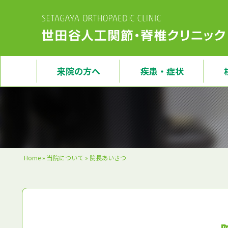
来院の方へ
疾患・症状
Home
»
当院について
»
院長あいさつ