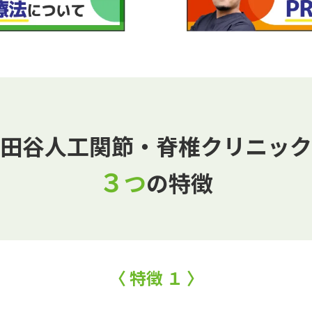
田谷人工関節・脊椎クリニック
３
つ
の特徴
〈 特徴 １ 〉