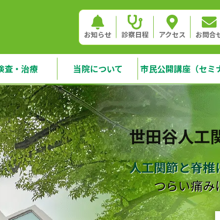
お知らせ
診察日程
アクセス
お問合
検査・治療
当院について
市民公開講座（セミ
世田谷人工
人工関節と脊椎
つらい痛み