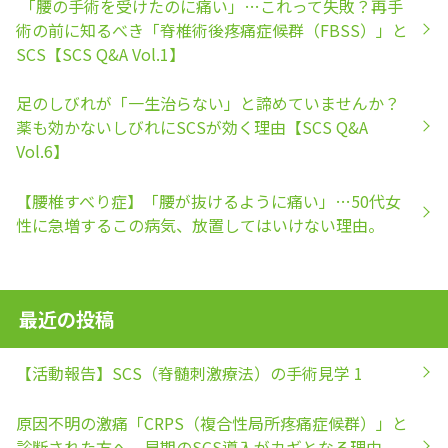
「腰の手術を受けたのに痛い」…これって失敗？再手
術の前に知るべき「脊椎術後疼痛症候群（FBSS）」と
SCS【SCS Q&A Vol.1】
足のしびれが「一生治らない」と諦めていませんか？
薬も効かないしびれにSCSが効く理由【SCS Q&A
Vol.6】
【腰椎すべり症】「腰が抜けるように痛い」…50代女
性に急増するこの病気、放置してはいけない理由。
最近の投稿
【活動報告】SCS（脊髄刺激療法）の手術見学 1
原因不明の激痛「CRPS（複合性局所疼痛症候群）」と
診断された方へ。早期のSCS導入がカギとなる理由