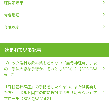
膝関節疾患
骨粗鬆症
脊椎疾患
読まれている記事
ブロック注射も飲み薬も効かない「坐骨神経痛」。次
の一手は大きな手術か、それともSCSか？【SCS Q&A
Vol.7】
「脊柱管狭窄症」の手術をしたくない、または再発し
た方へ。ボルト固定の前に検討すべき「切らない」ア
プローチ【SCS Q&A Vol.8】