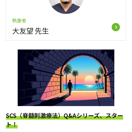
執筆者
大友望 先生
SCS（脊髄刺激療法）Q&Aシリーズ、スター
ト！