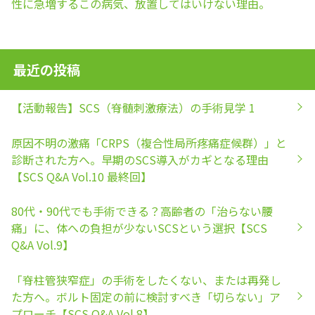
性に急増するこの病気、放置してはいけない理由。
最近の投稿
【活動報告】SCS（脊髄刺激療法）の手術見学 1
原因不明の激痛「CRPS（複合性局所疼痛症候群）」と
診断された方へ。早期のSCS導入がカギとなる理由
【SCS Q&A Vol.10 最終回】
80代・90代でも手術できる？高齢者の「治らない腰
痛」に、体への負担が少ないSCSという選択【SCS
Q&A Vol.9】
「脊柱管狭窄症」の手術をしたくない、または再発し
た方へ。ボルト固定の前に検討すべき「切らない」ア
プローチ【SCS Q&A Vol.8】