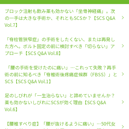
ブロック注射も飲み薬も効かない「坐骨神経痛」。次
の一手は大きな手術か、それともSCSか？【SCS Q&A
Vol.7】
「脊柱管狭窄症」の手術をしたくない、または再発し
た方へ。ボルト固定の前に検討すべき「切らない」ア
プローチ【SCS Q&A Vol.8】
「腰の手術を受けたのに痛い」…これって失敗？再手
術の前に知るべき「脊椎術後疼痛症候群（FBSS）」と
SCS【SCS Q&A Vol.1】
足のしびれが「一生治らない」と諦めていませんか？
薬も効かないしびれにSCSが効く理由【SCS Q&A
Vol.6】
【腰椎すべり症】「腰が抜けるように痛い」…50代女