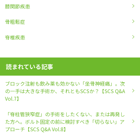
膝関節疾患
骨粗鬆症
脊椎疾患
読まれている記事
ブロック注射も飲み薬も効かない「坐骨神経痛」。次
の一手は大きな手術か、それともSCSか？【SCS Q&A
Vol.7】
「脊柱管狭窄症」の手術をしたくない、または再発し
た方へ。ボルト固定の前に検討すべき「切らない」ア
プローチ【SCS Q&A Vol.8】