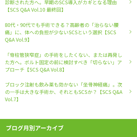
診断された方へ。早期のSCS導入がカギとなる理由
【SCS Q&A Vol.10 最終回】
80代・90代でも手術できる？高齢者の「治らない腰
痛」に、体への負担が少ないSCSという選択【SCS
Q&A Vol.9】
「脊柱管狭窄症」の手術をしたくない、または再発し
た方へ。ボルト固定の前に検討すべき「切らない」ア
プローチ【SCS Q&A Vol.8】
ブロック注射も飲み薬も効かない「坐骨神経痛」。次
の一手は大きな手術か、それともSCSか？【SCS Q&A
Vol.7】
ブログ月別アーカイブ