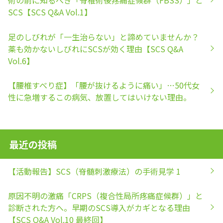
術の前に知るべき「脊椎術後疼痛症候群（FBSS）」と
SCS【SCS Q&A Vol.1】
足のしびれが「一生治らない」と諦めていませんか？
薬も効かないしびれにSCSが効く理由【SCS Q&A
Vol.6】
【腰椎すべり症】「腰が抜けるように痛い」…50代女
性に急増するこの病気、放置してはいけない理由。
最近の投稿
【活動報告】SCS（脊髄刺激療法）の手術見学 1
原因不明の激痛「CRPS（複合性局所疼痛症候群）」と
診断された方へ。早期のSCS導入がカギとなる理由
【SCS Q&A Vol.10 最終回】