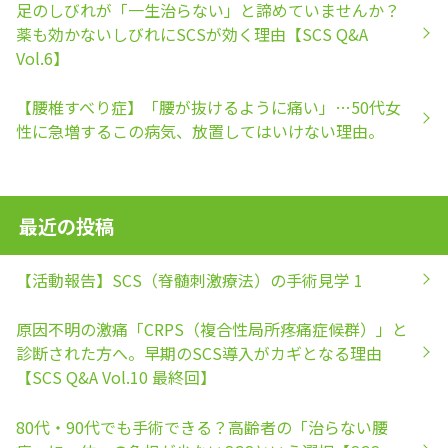
足のしびれが「一生治らない」と諦めていませんか？
薬も効かないしびれにSCSが効く理由【SCS Q&A
Vol.6】
【腰椎すべり症】「腰が抜けるように痛い」…50代女
性に急増するこの病気、放置してはいけない理由。
最近の投稿
【活動報告】SCS（脊髄刺激療法）の手術見学 1
原因不明の激痛「CRPS（複合性局所疼痛症候群）」と
診断された方へ。早期のSCS導入がカギとなる理由
【SCS Q&A Vol.10 最終回】
80代・90代でも手術できる？高齢者の「治らない腰