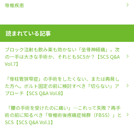
脊椎疾患
読まれている記事
ブロック注射も飲み薬も効かない「坐骨神経痛」。次
の一手は大きな手術か、それともSCSか？【SCS Q&A
Vol.7】
「脊柱管狭窄症」の手術をしたくない、または再発し
た方へ。ボルト固定の前に検討すべき「切らない」ア
プローチ【SCS Q&A Vol.8】
「腰の手術を受けたのに痛い」…これって失敗？再手
術の前に知るべき「脊椎術後疼痛症候群（FBSS）」と
SCS【SCS Q&A Vol.1】