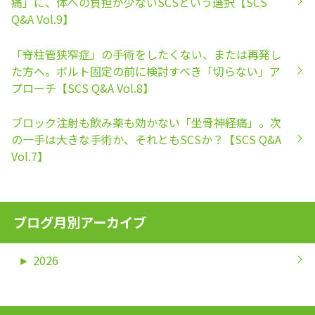
痛」に、体への負担が少ないSCSという選択【SCS
Q&A Vol.9】
「脊柱管狭窄症」の手術をしたくない、または再発し
た方へ。ボルト固定の前に検討すべき「切らない」ア
プローチ【SCS Q&A Vol.8】
ブロック注射も飲み薬も効かない「坐骨神経痛」。次
の一手は大きな手術か、それともSCSか？【SCS Q&A
Vol.7】
ブログ月別アーカイブ
►
2026