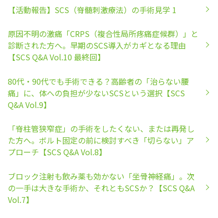
【活動報告】SCS（脊髄刺激療法）の手術見学 1
原因不明の激痛「CRPS（複合性局所疼痛症候群）」と
診断された方へ。早期のSCS導入がカギとなる理由
【SCS Q&A Vol.10 最終回】
80代・90代でも手術できる？高齢者の「治らない腰
痛」に、体への負担が少ないSCSという選択【SCS
Q&A Vol.9】
「脊柱管狭窄症」の手術をしたくない、または再発し
た方へ。ボルト固定の前に検討すべき「切らない」ア
プローチ【SCS Q&A Vol.8】
ブロック注射も飲み薬も効かない「坐骨神経痛」。次
の一手は大きな手術か、それともSCSか？【SCS Q&A
Vol.7】