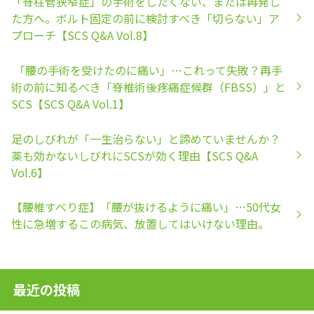
「脊柱管狭窄症」の手術をしたくない、または再発し
た方へ。ボルト固定の前に検討すべき「切らない」ア
プローチ【SCS Q&A Vol.8】
「腰の手術を受けたのに痛い」…これって失敗？再手
術の前に知るべき「脊椎術後疼痛症候群（FBSS）」と
SCS【SCS Q&A Vol.1】
足のしびれが「一生治らない」と諦めていませんか？
薬も効かないしびれにSCSが効く理由【SCS Q&A
Vol.6】
【腰椎すべり症】「腰が抜けるように痛い」…50代女
性に急増するこの病気、放置してはいけない理由。
最近の投稿