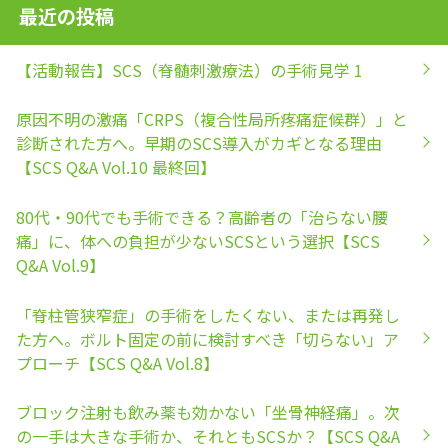
最近の投稿
【活動報告】SCS（脊髄刺激療法）の手術見学 1
原因不明の激痛「CRPS（複合性局所疼痛症候群）」と
診断された方へ。早期のSCS導入がカギとなる理由
【SCS Q&A Vol.10 最終回】
80代・90代でも手術できる？高齢者の「治らない腰
痛」に、体への負担が少ないSCSという選択【SCS
Q&A Vol.9】
「脊柱管狭窄症」の手術をしたくない、または再発し
た方へ。ボルト固定の前に検討すべき「切らない」ア
プローチ【SCS Q&A Vol.8】
ブロック注射も飲み薬も効かない「坐骨神経痛」。次
の一手は大きな手術か、それともSCSか？【SCS Q&A