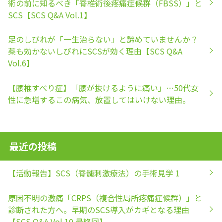
術の前に知るべき「脊椎術後疼痛症候群（FBSS）」と
SCS【SCS Q&A Vol.1】
足のしびれが「一生治らない」と諦めていませんか？
薬も効かないしびれにSCSが効く理由【SCS Q&A
Vol.6】
【腰椎すべり症】「腰が抜けるように痛い」…50代女
性に急増するこの病気、放置してはいけない理由。
最近の投稿
【活動報告】SCS（脊髄刺激療法）の手術見学 1
原因不明の激痛「CRPS（複合性局所疼痛症候群）」と
診断された方へ。早期のSCS導入がカギとなる理由
【SCS Q&A Vol.10 最終回】