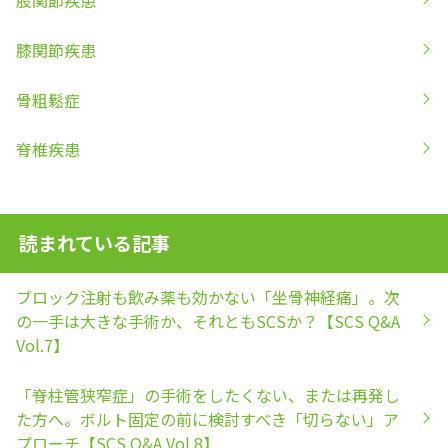
股関節疾患
膝関節疾患
骨粗鬆症
脊椎疾患
読まれている記事
ブロック注射も飲み薬も効かない「坐骨神経痛」。次
の一手は大きな手術か、それともSCSか？【SCS Q&A
Vol.7】
「脊柱管狭窄症」の手術をしたくない、または再発し
た方へ。ボルト固定の前に検討すべき「切らない」ア
プローチ【SCS Q&A Vol.8】