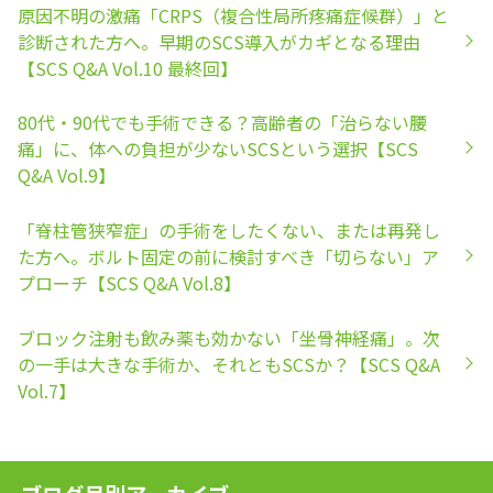
原因不明の激痛「CRPS（複合性局所疼痛症候群）」と
診断された方へ。早期のSCS導入がカギとなる理由
【SCS Q&A Vol.10 最終回】
80代・90代でも手術できる？高齢者の「治らない腰
痛」に、体への負担が少ないSCSという選択【SCS
Q&A Vol.9】
「脊柱管狭窄症」の手術をしたくない、または再発し
た方へ。ボルト固定の前に検討すべき「切らない」ア
プローチ【SCS Q&A Vol.8】
ブロック注射も飲み薬も効かない「坐骨神経痛」。次
の一手は大きな手術か、それともSCSか？【SCS Q&A
Vol.7】