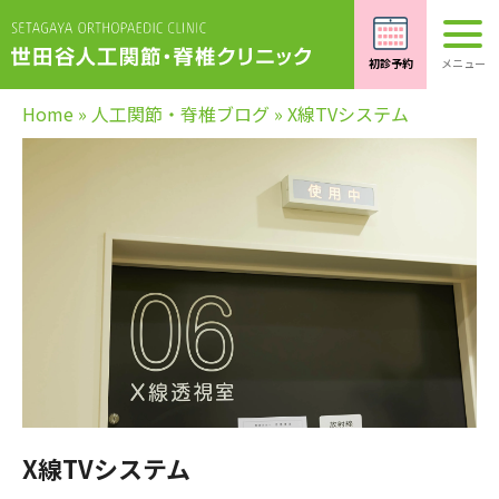
Home
»
人工関節・脊椎ブログ
»
X線TVシステム
X線TVシステム