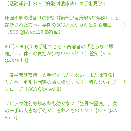
【活動報告】SCS（脊髄刺激療法）の手術見学 1
原因不明の激痛「CRPS（複合性局所疼痛症候群）」と
診断された方へ。早期のSCS導入がカギとなる理由
【SCS Q&A Vol.10 最終回】
80代・90代でも手術できる？高齢者の「治らない腰
痛」に、体への負担が少ないSCSという選択【SCS
Q&A Vol.9】
「脊柱管狭窄症」の手術をしたくない、または再発し
た方へ。ボルト固定の前に検討すべき「切らない」ア
プローチ【SCS Q&A Vol.8】
ブロック注射も飲み薬も効かない「坐骨神経痛」。次
の一手は大きな手術か、それともSCSか？【SCS Q&A
Vol.7】