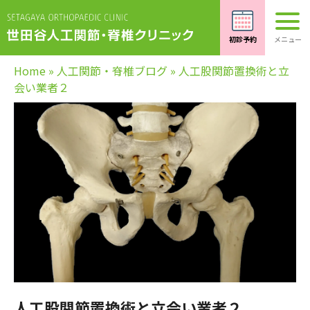
Home
»
人工関節・脊椎ブログ
»
人工股関節置換術と立
会い業者２
人工股関節置換術と立会い業者２