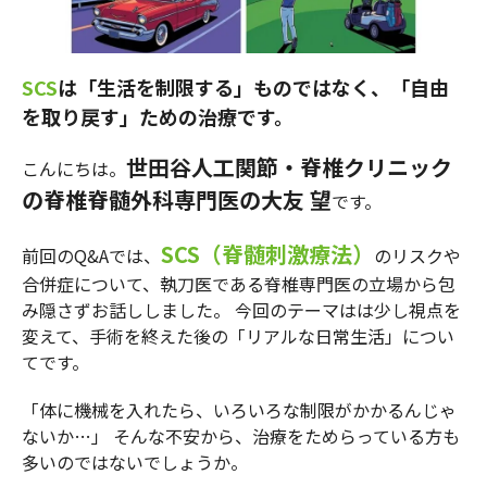
SCS
は「生活を制限する」ものではなく、「自由
を取り戻す」ための治療です。
世田谷人工関節・脊椎クリニック
こんにちは。
の脊椎脊髄外科専門医の大友 望
です。
SCS（脊髄刺激療法）
前回のQ&Aでは、
のリスクや
合併症について、執刀医である脊椎専門医の立場から包
み隠さずお話ししました。 今回のテーマはは少し視点を
変えて、手術を終えた後の「リアルな日常生活」につい
てです。
「体に機械を入れたら、いろいろな制限がかかるんじゃ
ないか…」 そんな不安から、治療をためらっている方も
多いのではないでしょうか。