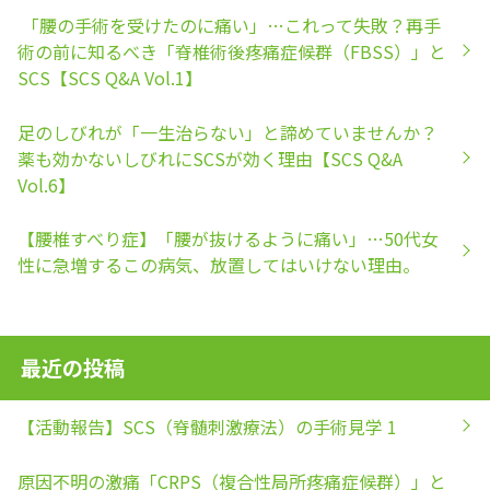
「腰の手術を受けたのに痛い」…これって失敗？再手
術の前に知るべき「脊椎術後疼痛症候群（FBSS）」と
SCS【SCS Q&A Vol.1】
足のしびれが「一生治らない」と諦めていませんか？
薬も効かないしびれにSCSが効く理由【SCS Q&A
Vol.6】
【腰椎すべり症】「腰が抜けるように痛い」…50代女
性に急増するこの病気、放置してはいけない理由。
最近の投稿
【活動報告】SCS（脊髄刺激療法）の手術見学 1
原因不明の激痛「CRPS（複合性局所疼痛症候群）」と