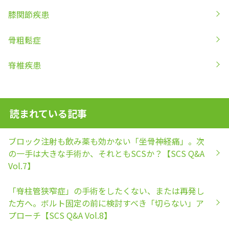
膝関節疾患
骨粗鬆症
脊椎疾患
読まれている記事
ブロック注射も飲み薬も効かない「坐骨神経痛」。次
の一手は大きな手術か、それともSCSか？【SCS Q&A
Vol.7】
「脊柱管狭窄症」の手術をしたくない、または再発し
た方へ。ボルト固定の前に検討すべき「切らない」ア
プローチ【SCS Q&A Vol.8】