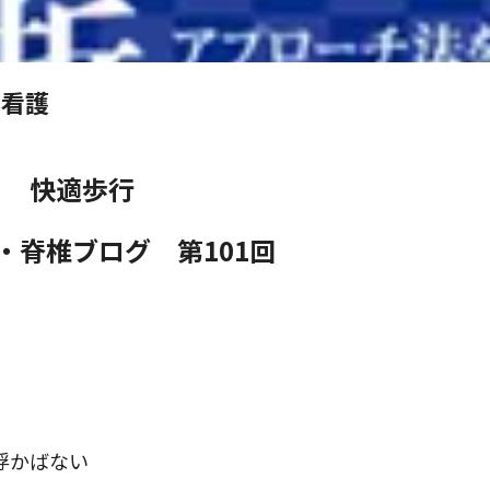
科看護
快適歩行
・脊椎ブログ 第101
回
浮かばない