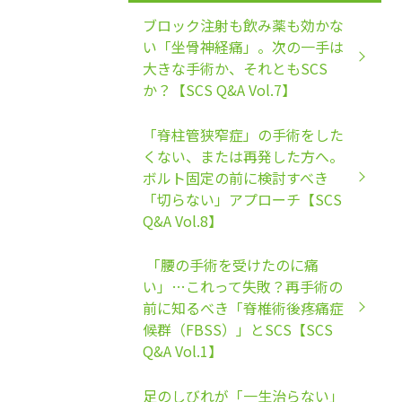
ブロック注射も飲み薬も効かな
い「坐骨神経痛」。次の一手は
大きな手術か、それともSCS
か？【SCS Q&A Vol.7】
「脊柱管狭窄症」の手術をした
くない、または再発した方へ。
ボルト固定の前に検討すべき
「切らない」アプローチ【SCS
Q&A Vol.8】
「腰の手術を受けたのに痛
い」…これって失敗？再手術の
前に知るべき「脊椎術後疼痛症
候群（FBSS）」とSCS【SCS
Q&A Vol.1】
足のしびれが「一生治らない」