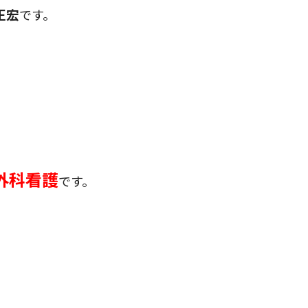
正宏
です。
整形外科看護
です。