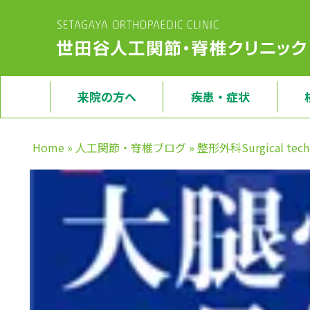
来院の方へ
疾患・症状
Home
»
人工関節・脊椎ブログ
»
整形外科Surgical t