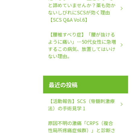
と諦めていませんか？薬も効か
ないしびれにSCSが効く理由
【SCS Q&A Vol.6】
【腰椎すべり症】「腰が抜ける
ように痛い」…50代女性に急増
するこの病気、放置してはいけ
ない理由。
最近の投稿
【活動報告】SCS（脊髄刺激療
法）の手術見学 1
原因不明の激痛「CRPS（複合
性局所疼痛症候群）」と診断さ