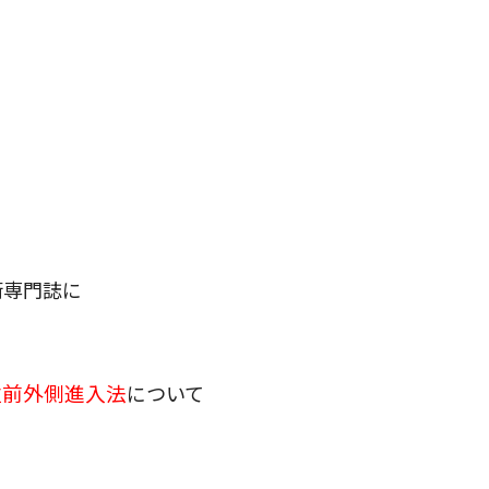
手術専門誌に
 仰臥位前外側進入法
について