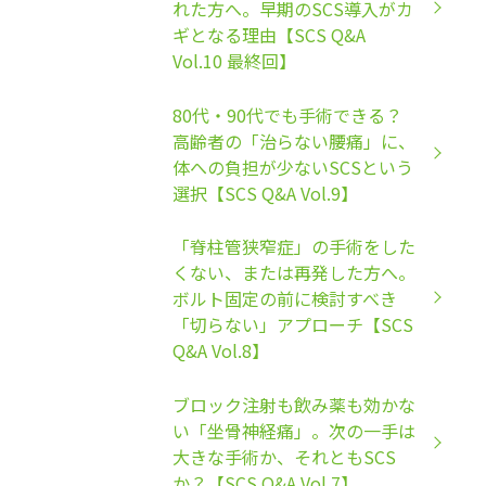
れた方へ。早期のSCS導入がカ
ギとなる理由【SCS Q&A
Vol.10 最終回】
80代・90代でも手術できる？
高齢者の「治らない腰痛」に、
体への負担が少ないSCSという
選択【SCS Q&A Vol.9】
「脊柱管狭窄症」の手術をした
くない、または再発した方へ。
ボルト固定の前に検討すべき
「切らない」アプローチ【SCS
Q&A Vol.8】
ブロック注射も飲み薬も効かな
い「坐骨神経痛」。次の一手は
大きな手術か、それともSCS
か？【SCS Q&A Vol.7】