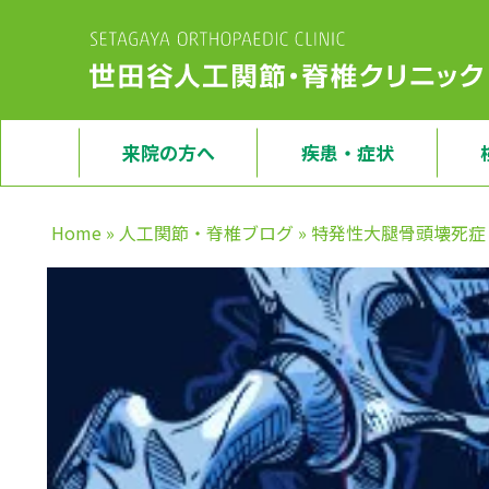
来院の方へ
疾患・症状
Home
»
人工関節・脊椎ブログ
»
特発性大腿骨頭壊死症