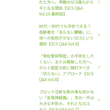
れた方へ。早期のSCS導入がカ
ギとなる理由【SCS Q&A
Vol.10 最終回】
80代・90代でも手術できる？
高齢者の「治らない腰痛」に、
体への負担が少ないSCSという
選択【SCS Q&A Vol.9】
「脊柱管狭窄症」の手術をした
くない、または再発した方へ。
ボルト固定の前に検討すべき
「切らない」アプローチ【SCS
Q&A Vol.8】
ブロック注射も飲み薬も効かな
い「坐骨神経痛」。次の一手は
大きな手術か、それともSCS
か？【SCS Q&A Vol.7】