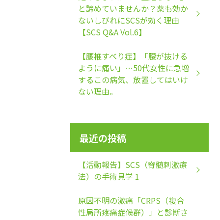
と諦めていませんか？薬も効か
ないしびれにSCSが効く理由
【SCS Q&A Vol.6】
【腰椎すべり症】「腰が抜ける
ように痛い」…50代女性に急増
するこの病気、放置してはいけ
ない理由。
最近の投稿
【活動報告】SCS（脊髄刺激療
法）の手術見学 1
原因不明の激痛「CRPS（複合
性局所疼痛症候群）」と診断さ