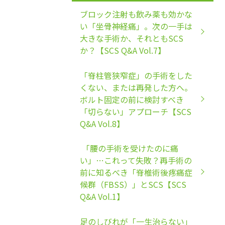
ブロック注射も飲み薬も効かな
い「坐骨神経痛」。次の一手は
大きな手術か、それともSCS
か？【SCS Q&A Vol.7】
「脊柱管狭窄症」の手術をした
くない、または再発した方へ。
ボルト固定の前に検討すべき
「切らない」アプローチ【SCS
Q&A Vol.8】
「腰の手術を受けたのに痛
い」…これって失敗？再手術の
前に知るべき「脊椎術後疼痛症
候群（FBSS）」とSCS【SCS
Q&A Vol.1】
足のしびれが「一生治らない」