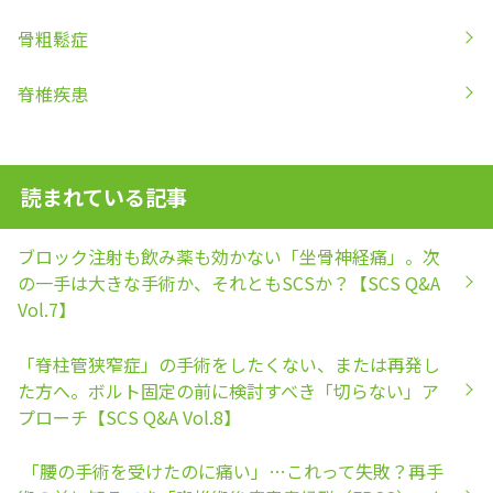
骨粗鬆症
脊椎疾患
読まれている記事
ブロック注射も飲み薬も効かない「坐骨神経痛」。次
の一手は大きな手術か、それともSCSか？【SCS Q&A
Vol.7】
「脊柱管狭窄症」の手術をしたくない、または再発し
た方へ。ボルト固定の前に検討すべき「切らない」ア
プローチ【SCS Q&A Vol.8】
「腰の手術を受けたのに痛い」…これって失敗？再手