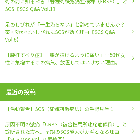
術の前に知るべき「脊椎術後疼痛症候群（FBSS）」と
SCS【SCS Q&A Vol.1】
足のしびれが「一生治らない」と諦めていませんか？
薬も効かないしびれにSCSが効く理由【SCS Q&A
Vol.6】
【腰椎すべり症】「腰が抜けるように痛い」…50代女
性に急増するこの病気、放置してはいけない理由。
最近の投稿
【活動報告】SCS（脊髄刺激療法）の手術見学 1
原因不明の激痛「CRPS（複合性局所疼痛症候群）」と
診断された方へ。早期のSCS導入がカギとなる理由
【SCS Q&A Vol.10 最終回】