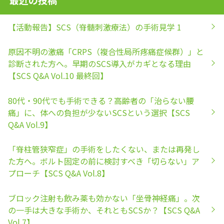
【活動報告】SCS（脊髄刺激療法）の手術見学 1
原因不明の激痛「CRPS（複合性局所疼痛症候群）」と
診断された方へ。早期のSCS導入がカギとなる理由
【SCS Q&A Vol.10 最終回】
80代・90代でも手術できる？高齢者の「治らない腰
痛」に、体への負担が少ないSCSという選択【SCS
Q&A Vol.9】
「脊柱管狭窄症」の手術をしたくない、または再発し
た方へ。ボルト固定の前に検討すべき「切らない」ア
プローチ【SCS Q&A Vol.8】
ブロック注射も飲み薬も効かない「坐骨神経痛」。次
の一手は大きな手術か、それともSCSか？【SCS Q&A
Vol.7】