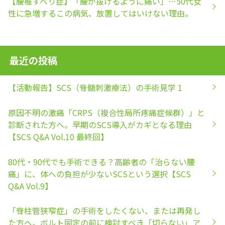
【腰椎すべり症】「腰が抜けるように痛い」…50代女
性に急増するこの病気、放置してはいけない理由。
最近の投稿
【活動報告】SCS（脊髄刺激療法）の手術見学 1
原因不明の激痛「CRPS（複合性局所疼痛症候群）」と
診断された方へ。早期のSCS導入がカギとなる理由
【SCS Q&A Vol.10 最終回】
80代・90代でも手術できる？高齢者の「治らない腰
痛」に、体への負担が少ないSCSという選択【SCS
Q&A Vol.9】
「脊柱管狭窄症」の手術をしたくない、または再発し
た方へ。ボルト固定の前に検討すべき「切らない」ア