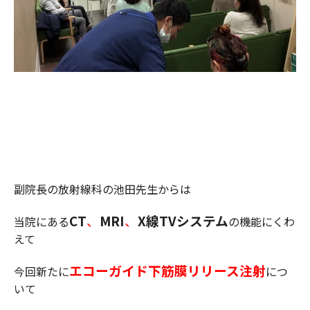
副院長の放射線科の池田先生からは
CT
、
MRI
、
X線TVシステム
当院にある
の機能にくわ
えて
エコーガイド下筋膜リリース注射
今回新たに
につ
いて