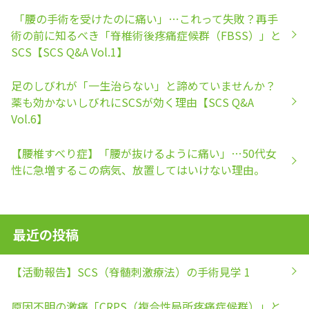
「腰の手術を受けたのに痛い」…これって失敗？再手
術の前に知るべき「脊椎術後疼痛症候群（FBSS）」と
SCS【SCS Q&A Vol.1】
足のしびれが「一生治らない」と諦めていませんか？
薬も効かないしびれにSCSが効く理由【SCS Q&A
Vol.6】
【腰椎すべり症】「腰が抜けるように痛い」…50代女
性に急増するこの病気、放置してはいけない理由。
最近の投稿
【活動報告】SCS（脊髄刺激療法）の手術見学 1
原因不明の激痛「CRPS（複合性局所疼痛症候群）」と