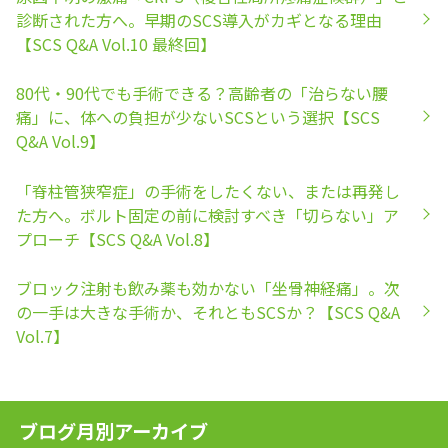
診断された方へ。早期のSCS導入がカギとなる理由
【SCS Q&A Vol.10 最終回】
80代・90代でも手術できる？高齢者の「治らない腰
痛」に、体への負担が少ないSCSという選択【SCS
Q&A Vol.9】
「脊柱管狭窄症」の手術をしたくない、または再発し
た方へ。ボルト固定の前に検討すべき「切らない」ア
プローチ【SCS Q&A Vol.8】
ブロック注射も飲み薬も効かない「坐骨神経痛」。次
の一手は大きな手術か、それともSCSか？【SCS Q&A
Vol.7】
ブログ月別アーカイブ