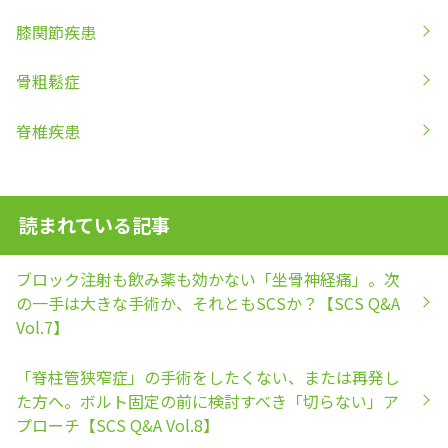
膝関節疾患
骨粗鬆症
脊椎疾患
読まれている記事
ブロック注射も飲み薬も効かない「坐骨神経痛」。次
の一手は大きな手術か、それともSCSか？【SCS Q&A
Vol.7】
「脊柱管狭窄症」の手術をしたくない、または再発し
た方へ。ボルト固定の前に検討すべき「切らない」ア
プローチ【SCS Q&A Vol.8】