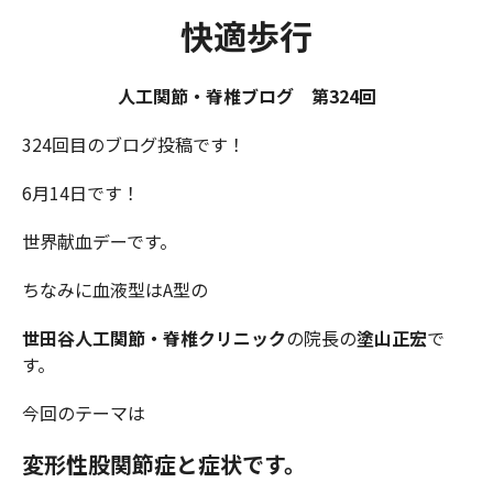
快適歩行
人工関節・脊椎ブログ 第
324
回
324回目のブログ投稿です！
6月14日です！
世界献血デーです。
ちなみに血液型はA型の
世田谷人工関節・脊椎クリニック
の院長の
塗山正宏
で
す。
今回のテーマは
変形性股関節症と症状
です。