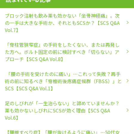
ブロック注射も飲み薬も効かない「坐骨神経痛」。次
の一手は大きな手術か、それともSCSか？【SCS Q&A
Vol.7】
「脊柱管狭窄症」の手術をしたくない、または再発し
た方へ。ボルト固定の前に検討すべき「切らない」ア
プローチ【SCS Q&A Vol.8】
「腰の手術を受けたのに痛い」…これって失敗？再手
術の前に知るべき「脊椎術後疼痛症候群（FBSS）」と
SCS【SCS Q&A Vol.1】
足のしびれが「一生治らない」と諦めていませんか？
薬も効かないしびれにSCSが効く理由【SCS Q&A
Vol.6】
【腰椎すべり症】「腰が抜けるように痛い」…50代女