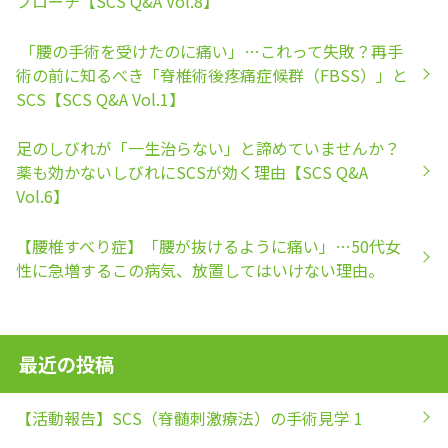
プローチ【SCS Q&A Vol.8】
「腰の手術を受けたのに痛い」…これって失敗？再手
術の前に知るべき「脊椎術後疼痛症候群（FBSS）」と
SCS【SCS Q&A Vol.1】
足のしびれが「一生治らない」と諦めていませんか？
薬も効かないしびれにSCSが効く理由【SCS Q&A
Vol.6】
【腰椎すべり症】「腰が抜けるように痛い」…50代女
性に急増するこの病気、放置してはいけない理由。
最近の投稿
【活動報告】SCS（脊髄刺激療法）の手術見学 1