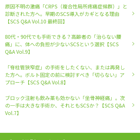
原因不明の激痛「CRPS（複合性局所疼痛症候群）」と
診断された方へ。早期のSCS導入がカギとなる理由
【SCS Q&A Vol.10 最終回】
80代・90代でも手術できる？高齢者の「治らない腰
痛」に、体への負担が少ないSCSという選択【SCS
Q&A Vol.9】
「脊柱管狭窄症」の手術をしたくない、または再発し
た方へ。ボルト固定の前に検討すべき「切らない」ア
プローチ【SCS Q&A Vol.8】
ブロック注射も飲み薬も効かない「坐骨神経痛」。次
の一手は大きな手術か、それともSCSか？【SCS Q&A
Vol.7】