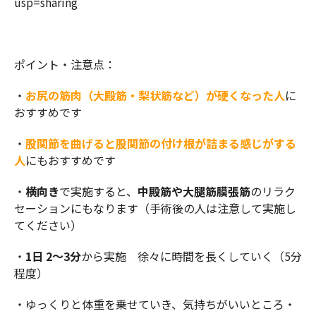
usp=sharing
ポイント・注意点：
・
お尻の筋肉（大殿筋・梨状筋など）が硬くなった人
に
おすすめです
・
股関節を曲げると股関節の付け根が詰まる感じがする
人
にもおすすめです
・
横向き
で実施すると、
中殿筋や大腿筋膜張筋
のリラク
セーションにもなります（手術後の人は注意して実施し
てください）
・
1日
2〜3分
から実施 徐々に時間を長くしていく（5分
程度）
・ゆっくりと体重を乗せていき、気持ちがいいところ・