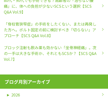
80代・90代でも手術できる？高齢者の「治らない腰
痛」に、体への負担が少ないSCSという選択【SCS
Q&A Vol.9】
「脊柱管狭窄症」の手術をしたくない、または再発し
た方へ。ボルト固定の前に検討すべき「切らない」ア
プローチ【SCS Q&A Vol.8】
ブロック注射も飲み薬も効かない「坐骨神経痛」。次
の一手は大きな手術か、それともSCSか？【SCS Q&A
Vol.7】
ブログ月別アーカイブ
►
2026