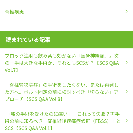
脊椎疾患
読まれている記事
ブロック注射も飲み薬も効かない「坐骨神経痛」。次
の一手は大きな手術か、それともSCSか？【SCS Q&A
Vol.7】
「脊柱管狭窄症」の手術をしたくない、または再発し
た方へ。ボルト固定の前に検討すべき「切らない」ア
プローチ【SCS Q&A Vol.8】
「腰の手術を受けたのに痛い」…これって失敗？再手
術の前に知るべき「脊椎術後疼痛症候群（FBSS）」と
SCS【SCS Q&A Vol.1】