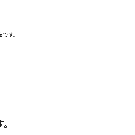
宏
です。
す。