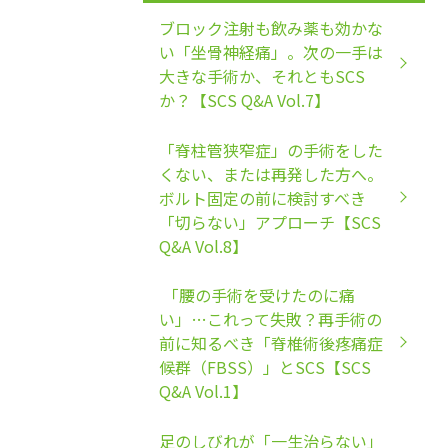
ブロック注射も飲み薬も効かな
い「坐骨神経痛」。次の一手は
大きな手術か、それともSCS
か？【SCS Q&A Vol.7】
「脊柱管狭窄症」の手術をした
くない、または再発した方へ。
ボルト固定の前に検討すべき
「切らない」アプローチ【SCS
Q&A Vol.8】
「腰の手術を受けたのに痛
い」…これって失敗？再手術の
前に知るべき「脊椎術後疼痛症
候群（FBSS）」とSCS【SCS
Q&A Vol.1】
足のしびれが「一生治らない」