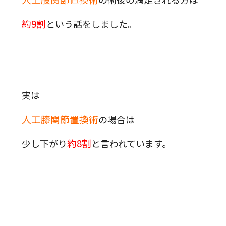
約9割
という話をしました。
実は
人工膝関節置換術
の場合は
約8割
少し下がり
と言われています。