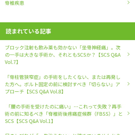
脊椎疾患
読まれている記事
ブロック注射も飲み薬も効かない「坐骨神経痛」。次
の一手は大きな手術か、それともSCSか？【SCS Q&A
Vol.7】
「脊柱管狭窄症」の手術をしたくない、または再発し
た方へ。ボルト固定の前に検討すべき「切らない」ア
プローチ【SCS Q&A Vol.8】
「腰の手術を受けたのに痛い」…これって失敗？再手
術の前に知るべき「脊椎術後疼痛症候群（FBSS）」と
SCS【SCS Q&A Vol.1】