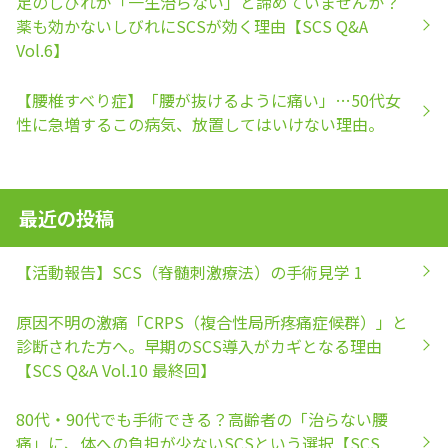
足のしびれが「一生治らない」と諦めていませんか？
薬も効かないしびれにSCSが効く理由【SCS Q&A
Vol.6】
【腰椎すべり症】「腰が抜けるように痛い」…50代女
性に急増するこの病気、放置してはいけない理由。
最近の投稿
【活動報告】SCS（脊髄刺激療法）の手術見学 1
原因不明の激痛「CRPS（複合性局所疼痛症候群）」と
診断された方へ。早期のSCS導入がカギとなる理由
【SCS Q&A Vol.10 最終回】
80代・90代でも手術できる？高齢者の「治らない腰
痛」に、体への負担が少ないSCSという選択【SCS