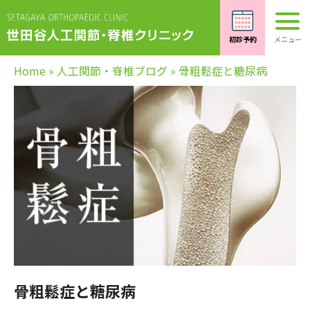
Home
»
人工関節・脊椎ブログ
»
骨粗鬆症と糖尿病
骨粗鬆症と糖尿病