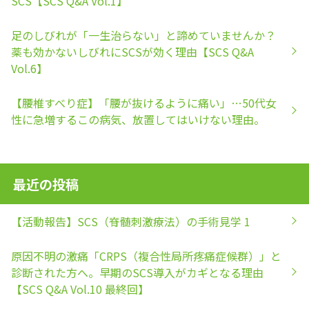
SCS【SCS Q&A Vol.1】
足のしびれが「一生治らない」と諦めていませんか？
薬も効かないしびれにSCSが効く理由【SCS Q&A
Vol.6】
【腰椎すべり症】「腰が抜けるように痛い」…50代女
性に急増するこの病気、放置してはいけない理由。
最近の投稿
【活動報告】SCS（脊髄刺激療法）の手術見学 1
原因不明の激痛「CRPS（複合性局所疼痛症候群）」と
診断された方へ。早期のSCS導入がカギとなる理由
【SCS Q&A Vol.10 最終回】