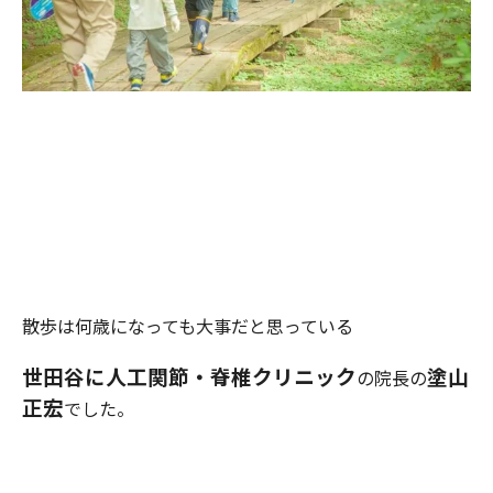
散歩は何歳になっても大事だと思っている
世田谷に
人工関節・
脊
椎クリニック
塗山
の院長の
正宏
でした。