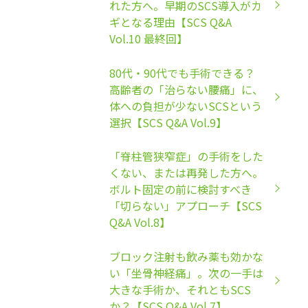
れた方へ。早期のSCS導入がカ
ギとなる理由【SCS Q&A
Vol.10 最終回】
80代・90代でも手術できる？
高齢者の「治らない腰痛」に、
体への負担が少ないSCSという
選択【SCS Q&A Vol.9】
「脊柱管狭窄症」の手術をした
くない、または再発した方へ。
ボルト固定の前に検討すべき
「切らない」アプローチ【SCS
Q&A Vol.8】
ブロック注射も飲み薬も効かな
い「坐骨神経痛」。次の一手は
大きな手術か、それともSCS
か？【SCS Q&A Vol.7】