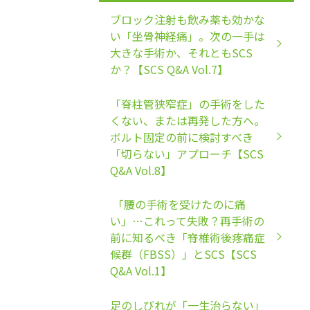
ブロック注射も飲み薬も効かな
い「坐骨神経痛」。次の一手は
大きな手術か、それともSCS
か？【SCS Q&A Vol.7】
「脊柱管狭窄症」の手術をした
くない、または再発した方へ。
ボルト固定の前に検討すべき
「切らない」アプローチ【SCS
Q&A Vol.8】
「腰の手術を受けたのに痛
い」…これって失敗？再手術の
前に知るべき「脊椎術後疼痛症
候群（FBSS）」とSCS【SCS
Q&A Vol.1】
足のしびれが「一生治らない」