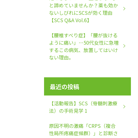
と諦めていませんか？薬も効か
ないしびれにSCSが効く理由
【SCS Q&A Vol.6】
【腰椎すべり症】「腰が抜ける
ように痛い」…50代女性に急増
するこの病気、放置してはいけ
ない理由。
最近の投稿
【活動報告】SCS（脊髄刺激療
法）の手術見学 1
原因不明の激痛「CRPS（複合
性局所疼痛症候群）」と診断さ