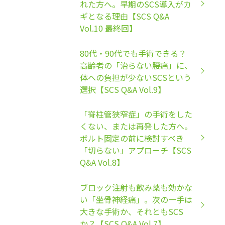
れた方へ。早期のSCS導入がカ
ギとなる理由【SCS Q&A
Vol.10 最終回】
80代・90代でも手術できる？
高齢者の「治らない腰痛」に、
体への負担が少ないSCSという
選択【SCS Q&A Vol.9】
「脊柱管狭窄症」の手術をした
くない、または再発した方へ。
ボルト固定の前に検討すべき
「切らない」アプローチ【SCS
Q&A Vol.8】
ブロック注射も飲み薬も効かな
い「坐骨神経痛」。次の一手は
大きな手術か、それともSCS
か？【SCS Q&A Vol.7】