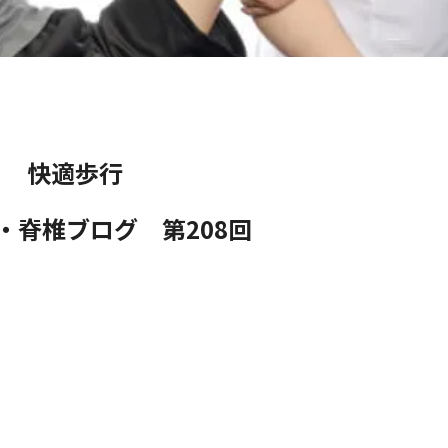
快適歩行
・脊椎ブログ 第208
回