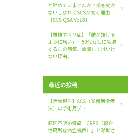
と諦めていませんか？薬も効か
ないしびれにSCSが効く理由
【SCS Q&A Vol.6】
【腰椎すべり症】「腰が抜ける
ように痛い」…50代女性に急増
するこの病気、放置してはいけ
ない理由。
最近の投稿
【活動報告】SCS（脊髄刺激療
法）の手術見学 1
原因不明の激痛「CRPS（複合
性局所疼痛症候群）」と診断さ