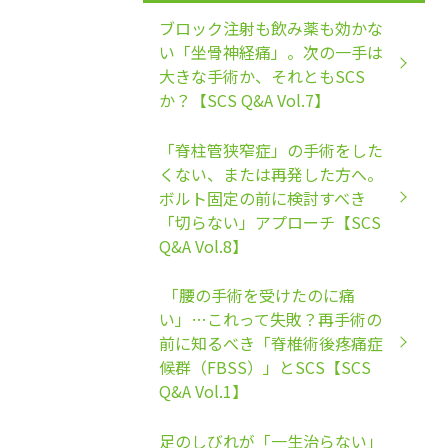
ブロック注射も飲み薬も効かな
い「坐骨神経痛」。次の一手は
大きな手術か、それともSCS
か？【SCS Q&A Vol.7】
「脊柱管狭窄症」の手術をした
くない、または再発した方へ。
ボルト固定の前に検討すべき
「切らない」アプローチ【SCS
Q&A Vol.8】
「腰の手術を受けたのに痛
い」…これって失敗？再手術の
前に知るべき「脊椎術後疼痛症
候群（FBSS）」とSCS【SCS
Q&A Vol.1】
足のしびれが「一生治らない」