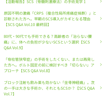
【活動報告】SCS（脊髄刺激療法）の手術見学 1
原因不明の激痛「CRPS（複合性局所疼痛症候群）」と
診断された方へ。早期のSCS導入がカギとなる理由
【SCS Q&A Vol.10 最終回】
80代・90代でも手術できる？高齢者の「治らない腰
痛」に、体への負担が少ないSCSという選択【SCS
Q&A Vol.9】
「脊柱管狭窄症」の手術をしたくない、または再発し
た方へ。ボルト固定の前に検討すべき「切らない」ア
プローチ【SCS Q&A Vol.8】
ブロック注射も飲み薬も効かない「坐骨神経痛」。次
の一手は大きな手術か、それともSCSか？【SCS Q&A
Vol.7】