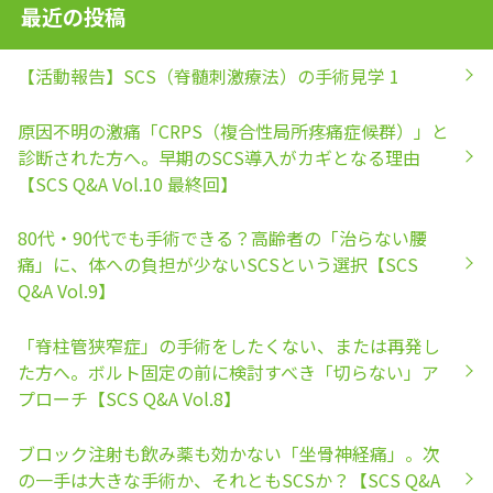
最近の投稿
【活動報告】SCS（脊髄刺激療法）の手術見学 1
原因不明の激痛「CRPS（複合性局所疼痛症候群）」と
診断された方へ。早期のSCS導入がカギとなる理由
【SCS Q&A Vol.10 最終回】
80代・90代でも手術できる？高齢者の「治らない腰
痛」に、体への負担が少ないSCSという選択【SCS
Q&A Vol.9】
「脊柱管狭窄症」の手術をしたくない、または再発し
た方へ。ボルト固定の前に検討すべき「切らない」ア
プローチ【SCS Q&A Vol.8】
ブロック注射も飲み薬も効かない「坐骨神経痛」。次
の一手は大きな手術か、それともSCSか？【SCS Q&A