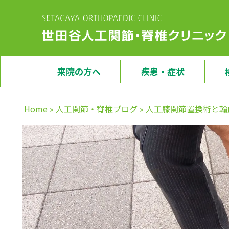
来院の方へ
疾患・症状
Home
»
人工関節・脊椎ブログ
»
人工膝関節置換術と輸