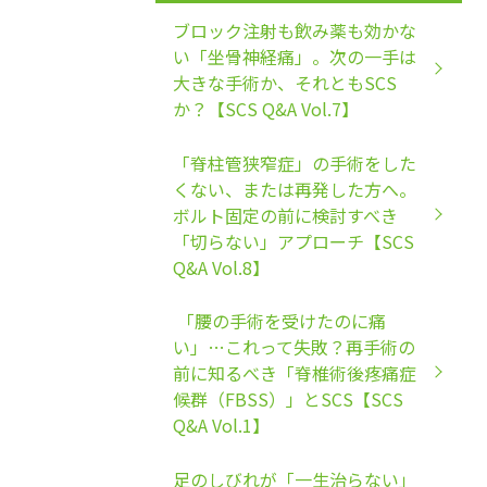
ブロック注射も飲み薬も効かな
い「坐骨神経痛」。次の一手は
大きな手術か、それともSCS
か？【SCS Q&A Vol.7】
「脊柱管狭窄症」の手術をした
くない、または再発した方へ。
ボルト固定の前に検討すべき
「切らない」アプローチ【SCS
Q&A Vol.8】
「腰の手術を受けたのに痛
い」…これって失敗？再手術の
前に知るべき「脊椎術後疼痛症
候群（FBSS）」とSCS【SCS
Q&A Vol.1】
足のしびれが「一生治らない」