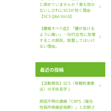
と諦めていませんか？薬も効か
ないしびれにSCSが効く理由
【SCS Q&A Vol.6】
【腰椎すべり症】「腰が抜ける
ように痛い」…50代女性に急増
するこの病気、放置してはいけ
ない理由。
最近の投稿
【活動報告】SCS（脊髄刺激療
法）の手術見学 1
原因不明の激痛「CRPS（複合
性局所疼痛症候群）」と診断さ