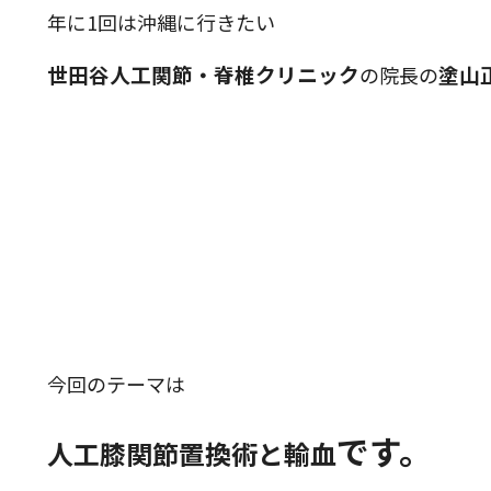
年に1回は沖縄に行きたい
世田谷人工関節・脊椎クリニック
塗
山
の院長の
今回のテーマは
です。
人工膝関節置換術と輸血