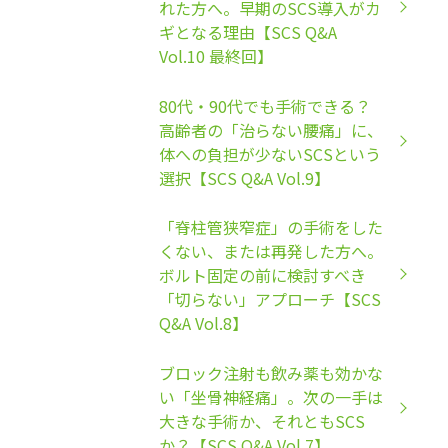
れた方へ。早期のSCS導入がカ
ギとなる理由【SCS Q&A
Vol.10 最終回】
80代・90代でも手術できる？
高齢者の「治らない腰痛」に、
体への負担が少ないSCSという
選択【SCS Q&A Vol.9】
「脊柱管狭窄症」の手術をした
くない、または再発した方へ。
ボルト固定の前に検討すべき
「切らない」アプローチ【SCS
Q&A Vol.8】
ブロック注射も飲み薬も効かな
い「坐骨神経痛」。次の一手は
大きな手術か、それともSCS
か？【SCS Q&A Vol.7】