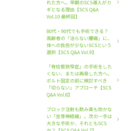
れた方へ。早期のSCS導入がカ
ギとなる理由【SCS Q&A
Vol.10 最終回】
80代・90代でも手術できる？
高齢者の「治らない腰痛」に、
体への負担が少ないSCSという
選択【SCS Q&A Vol.9】
「脊柱管狭窄症」の手術をした
くない、または再発した方へ。
ボルト固定の前に検討すべき
「切らない」アプローチ【SCS
Q&A Vol.8】
ブロック注射も飲み薬も効かな
い「坐骨神経痛」。次の一手は
大きな手術か、それともSCS
か？【SCS Q&A Vol.7】