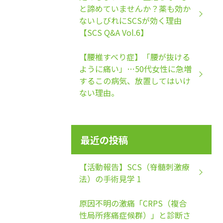
と諦めていませんか？薬も効か
ないしびれにSCSが効く理由
【SCS Q&A Vol.6】
【腰椎すべり症】「腰が抜ける
ように痛い」…50代女性に急増
するこの病気、放置してはいけ
ない理由。
最近の投稿
【活動報告】SCS（脊髄刺激療
法）の手術見学 1
原因不明の激痛「CRPS（複合
性局所疼痛症候群）」と診断さ