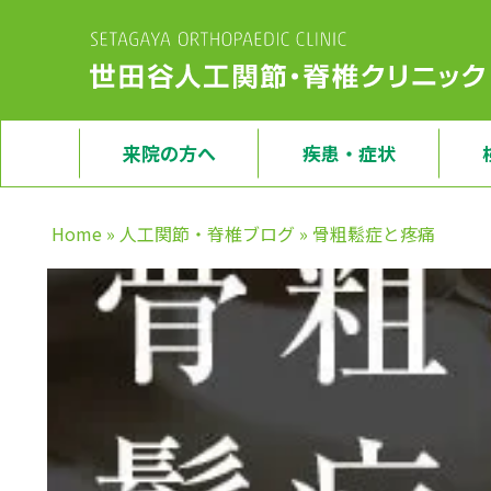
来院の方へ
疾患・症状
Home
»
人工関節・脊椎ブログ
»
骨粗鬆症と疼痛