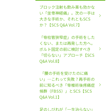
ブロック注射も飲み薬も効かな
い「坐骨神経痛」。次の一手は
大きな手術か、それともSCS
か？【SCS Q&A Vol.7】
「脊柱管狭窄症」の手術をした
くない、または再発した方へ。
ボルト固定の前に検討すべき
「切らない」アプローチ【SCS
Q&A Vol.8】
「腰の手術を受けたのに痛
い」…これって失敗？再手術の
前に知るべき「脊椎術後疼痛症
候群（FBSS）」とSCS【SCS
Q&A Vol.1】
足のしびれが「一生治らない」