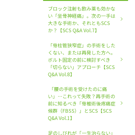
ブロック注射も飲み薬も効かな
い「坐骨神経痛」。次の一手は
大きな手術か、それともSCS
か？【SCS Q&A Vol.7】
「脊柱管狭窄症」の手術をした
くない、または再発した方へ。
ボルト固定の前に検討すべき
「切らない」アプローチ【SCS
Q&A Vol.8】
「腰の手術を受けたのに痛
い」…これって失敗？再手術の
前に知るべき「脊椎術後疼痛症
候群（FBSS）」とSCS【SCS
Q&A Vol.1】
足のしびれが「一生治らない」