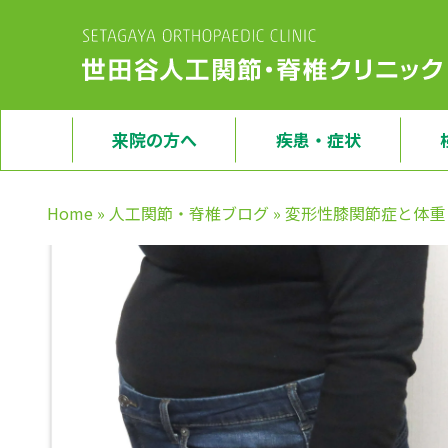
来院の方へ
疾患・症状
Home
»
人工関節・脊椎ブログ
»
変形性膝関節症と体重