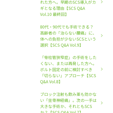
れた方へ。早期のSCS導入がカ
ギとなる理由【SCS Q&A
Vol.10 最終回】
80代・90代でも手術できる？
高齢者の「治らない腰痛」に、
体への負担が少ないSCSという
選択【SCS Q&A Vol.9】
「脊柱管狭窄症」の手術をした
くない、または再発した方へ。
ボルト固定の前に検討すべき
「切らない」アプローチ【SCS
Q&A Vol.8】
ブロック注射も飲み薬も効かな
い「坐骨神経痛」。次の一手は
大きな手術か、それともSCS
か？【SCS Q&A Vol.7】