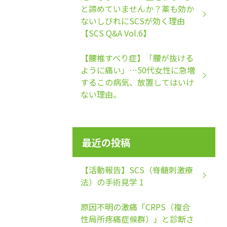
と諦めていませんか？薬も効か
ないしびれにSCSが効く理由
【SCS Q&A Vol.6】
【腰椎すべり症】「腰が抜ける
ように痛い」…50代女性に急増
するこの病気、放置してはいけ
ない理由。
最近の投稿
【活動報告】SCS（脊髄刺激療
法）の手術見学 1
原因不明の激痛「CRPS（複合
性局所疼痛症候群）」と診断さ