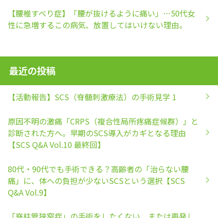
【腰椎すべり症】「腰が抜けるように痛い」…50代女
性に急増するこの病気、放置してはいけない理由。
最近の投稿
【活動報告】SCS（脊髄刺激療法）の手術見学 1
原因不明の激痛「CRPS（複合性局所疼痛症候群）」と
診断された方へ。早期のSCS導入がカギとなる理由
【SCS Q&A Vol.10 最終回】
80代・90代でも手術できる？高齢者の「治らない腰
痛」に、体への負担が少ないSCSという選択【SCS
Q&A Vol.9】
「脊柱管狭窄症」の手術をしたくない、または再発し