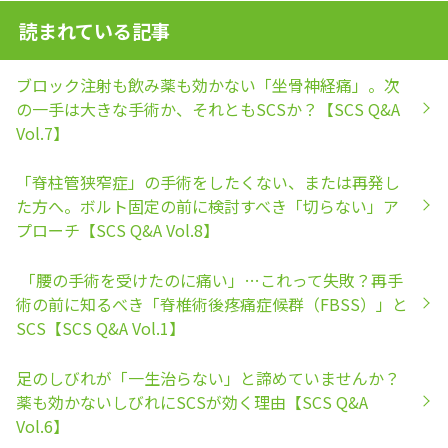
読まれている記事
ブロック注射も飲み薬も効かない「坐骨神経痛」。次
の一手は大きな手術か、それともSCSか？【SCS Q&A
Vol.7】
「脊柱管狭窄症」の手術をしたくない、または再発し
た方へ。ボルト固定の前に検討すべき「切らない」ア
プローチ【SCS Q&A Vol.8】
「腰の手術を受けたのに痛い」…これって失敗？再手
術の前に知るべき「脊椎術後疼痛症候群（FBSS）」と
SCS【SCS Q&A Vol.1】
足のしびれが「一生治らない」と諦めていませんか？
薬も効かないしびれにSCSが効く理由【SCS Q&A
Vol.6】