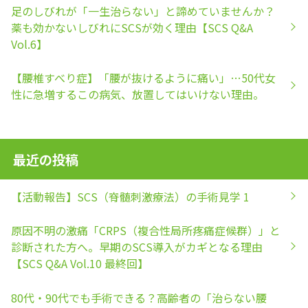
足のしびれが「一生治らない」と諦めていませんか？
薬も効かないしびれにSCSが効く理由【SCS Q&A
Vol.6】
【腰椎すべり症】「腰が抜けるように痛い」…50代女
性に急増するこの病気、放置してはいけない理由。
最近の投稿
【活動報告】SCS（脊髄刺激療法）の手術見学 1
原因不明の激痛「CRPS（複合性局所疼痛症候群）」と
診断された方へ。早期のSCS導入がカギとなる理由
【SCS Q&A Vol.10 最終回】
80代・90代でも手術できる？高齢者の「治らない腰