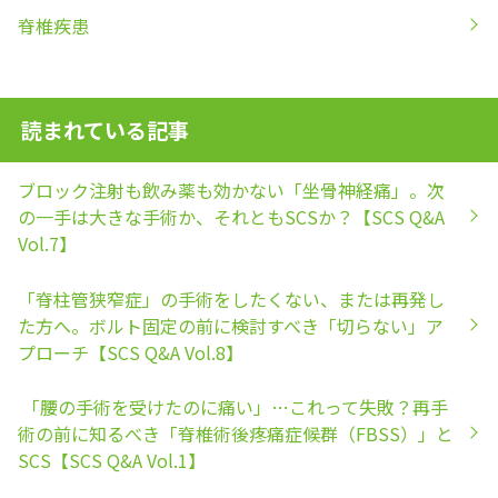
脊椎疾患
読まれている記事
ブロック注射も飲み薬も効かない「坐骨神経痛」。次
の一手は大きな手術か、それともSCSか？【SCS Q&A
Vol.7】
「脊柱管狭窄症」の手術をしたくない、または再発し
た方へ。ボルト固定の前に検討すべき「切らない」ア
プローチ【SCS Q&A Vol.8】
「腰の手術を受けたのに痛い」…これって失敗？再手
術の前に知るべき「脊椎術後疼痛症候群（FBSS）」と
SCS【SCS Q&A Vol.1】