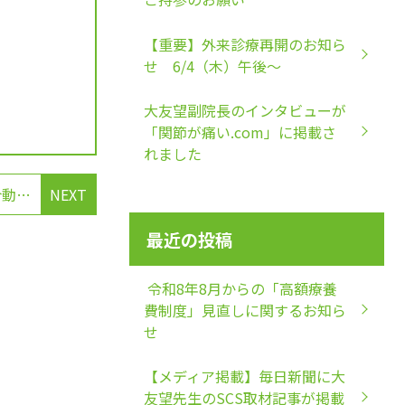
【重要】外来診療再開のお知ら
せ 6/4（木）午後～
大友望副院長のインタビューが
「関節が痛い.com」に掲載さ
れました
【股関節・膝関節】当院院長の塗山 正宏 の紹介動画を公開しました。
NEXT
最近の投稿
令和8年8月からの「高額療養
費制度」見直しに関するお知ら
せ
【メディア掲載】毎日新聞に大
友望先生のSCS取材記事が掲載