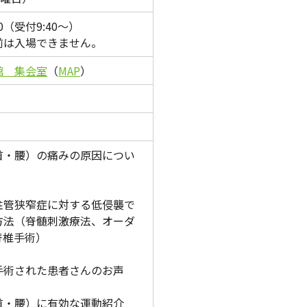
:30（受付9:40～）
前は入場できません。
館 集会室
（
MAP
）
首・腰）の痛みの原因につい
柱管狭窄症に対する低侵襲で
方法（脊髄刺激療法、オーダ
脊椎手術）
手術された患者さんのお声
首・腰）に有効な運動紹介