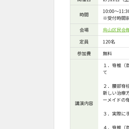
10:00～11
時間
※受付時間
会場
烏山区民会
定員
120名
参加費
無料
１．脊椎（
て
２．腰部脊
新しい治療
ーメイドの
講演内容
３．実際に
４．脊椎（