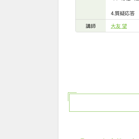
4.質疑応答
講師
大友 望