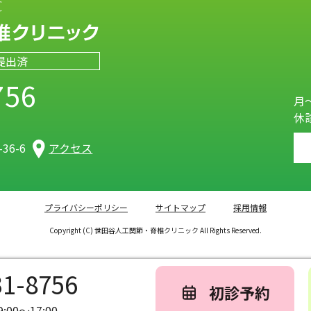
提出済
756
月～
休
）
36-6
アクセス
プライバシーポリシー
サイトマップ
採用情報
Copyright (C) 世田谷人工関節・脊椎クリニック All Rights Reserved.
31-8756
初診予約
00～17:00