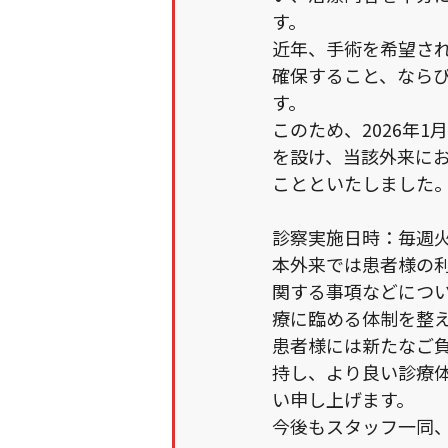
す。
近年、手術を希望さ
確保すること、なら
す。
このため、2026年
を設け、当該外来に
ことといたしました
診察実施日時：毎週火曜日
本外来では患者様の
関する事項などにつ
療に臨める体制を整
患者様には新たなご
持し、より良い診療
い申し上げます。
今後もスタッフ一同