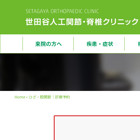
来院の方へ
疾患・症状
Home
»
ひざ・股関節｜診察予約