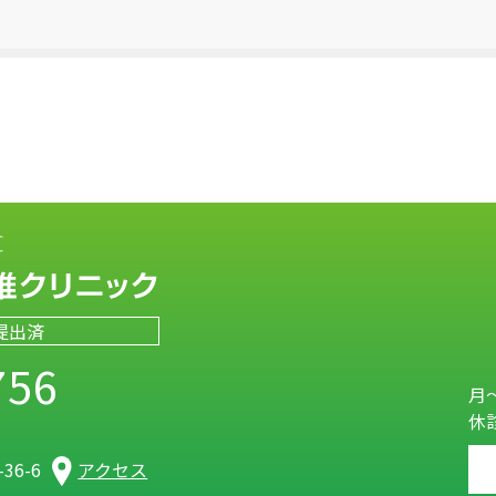
提出済
756
月～
休
）
36-6
アクセス