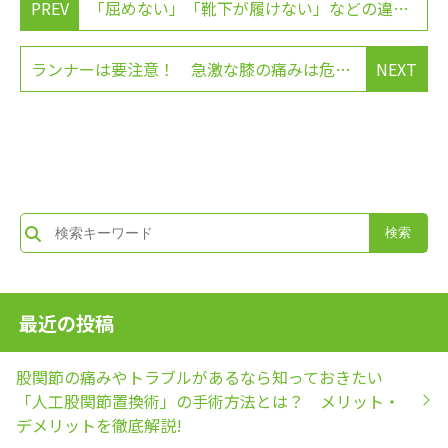
PREV
「屈めない」「靴下が履けない」などの違和感を感じたら……。股関節の動きが驚くほどスムーズになる５分間ストレッチ
ランナーは要注意！ 急激な膝の痛みは危険信号！「ランナー膝」を放置すると歩けなくなる可能性も!?
NEXT
最近の投稿
股関節の痛みやトラブルがあるなら知っておきたい
「人工股関節置換術」の手術方法とは？ メリット・
デメリットを徹底解説!