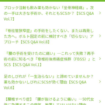
ブロック注射も飲み薬も効かない「坐骨神経痛」。次
の一手は大きな手術か、それともSCSか？【SCS Q&A
Vol.7】
「脊柱管狭窄症」の手術をしたくない、または再発し
た方へ。ボルト固定の前に検討すべき「切らない」ア
プローチ【SCS Q&A Vol.8】
「腰の手術を受けたのに痛い」…これって失敗？再手
術の前に知るべき「脊椎術後疼痛症候群（FBSS）」と
SCS【SCS Q&A Vol.1】
足のしびれが「一生治らない」と諦めていませんか？
薬も効かないしびれにSCSが効く理由【SCS Q&A
Vol.6】
【腰椎すべり症】「腰が抜けるように痛い」…50代女
性に急増するこの病気、放置してはいけない理由。